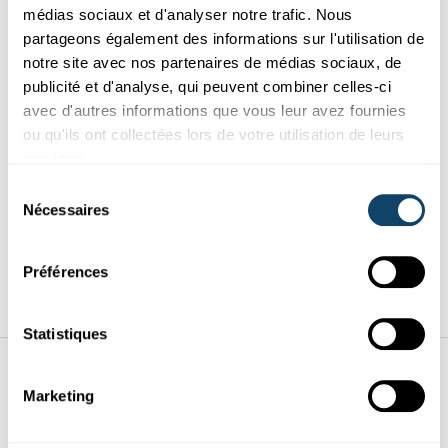
Contactez-nous.
médias sociaux et d'analyser notre trafic. Nous
partageons également des informations sur l'utilisation de
notre site avec nos partenaires de médias sociaux, de
Sonia Ramos
publicité et d'analyse, qui peuvent combiner celles-ci
Event & Communication Manager
avec d'autres informations que vous leur avez fournies
Tel. : +352 691 36 28 26
ou qu'ils ont collectées lors de votre utilisation de leurs
sonia.ramos@fnr.lu
services.
Sélection
Jean-Paul Bertemes
Nécessaires
du
Head of Science in Society
consentement
Tel. : +352 691 36 28 10
Préférences
jean-paul.bertemes@fnr.lu
Statistiques
Researchersdays
News
Marketing
Main
Programme