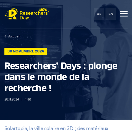
Skip
to
DE
EN
main
content
Accueil
30 NOVEMBRE 2024
Researchers’ Days : plonge
dans le monde de la
recherche !
28.11.2024
|
FNR
Solartopia, la ville solaire en 3D ; des matériaux