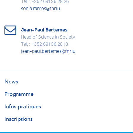
Tel. : +352 691 36 28 26
sonia.ramos@fnr.lu
Jean-Paul Bertemes
Head of Science in Society
Tel. : +352 691 36 28 10
jean-paul.bertemes@fnr.lu
Researchersdays
News
Main
Programme
Infos pratiques
Inscriptions