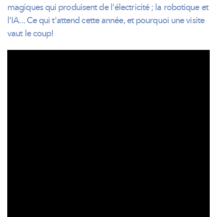
magiques qui produisent de
l'électricité
; la robotique et
l'IA... Ce qui t'attend cette année, et pourquoi une visite
vaut le coup!