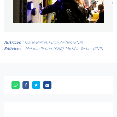
Autrices
: Diane Bertel, Lucie Zeches (FNR)
Editrices
: Melanie Reuter (FNR), Michèle Weber (FNR)