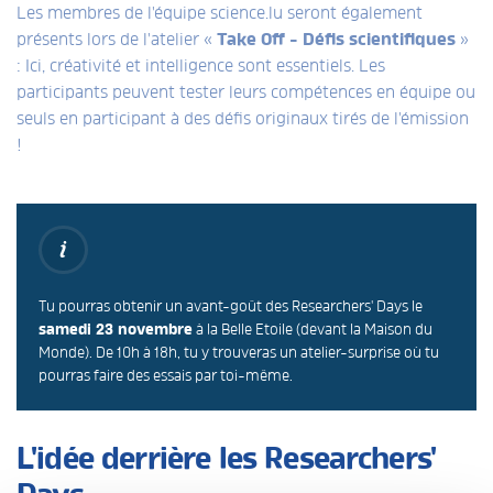
Les membres de l'équipe science.lu seront également
présents lors de l'atelier «
Take Off - Défis scientifiques
»
: Ici, créativité et intelligence sont essentiels. Les
participants peuvent tester leurs compétences en équipe ou
seuls en participant à des défis originaux tirés de l'émission
!
Tu pourras obtenir un avant-goût des Researchers' Days le
samedi 23 novembre
à la Belle Etoile (devant la Maison du
Monde). De 10h à 18h, tu y trouveras un atelier-surprise où tu
pourras faire des essais par toi-même.
L'idée derrière les Researchers'