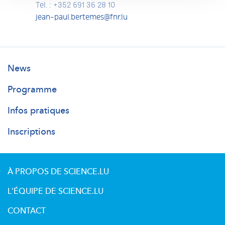
Tel. : +352 691 36 28 10
jean-paul.bertemes@fnr.lu
Researchersdays
News
Main
Programme
Infos pratiques
Inscriptions
À PROPOS DE SCIENCE.LU
L'ÉQUIPE DE SCIENCE.LU
CONTACT