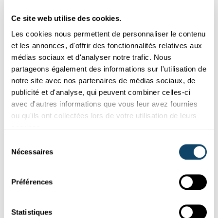
Ce site web utilise des cookies.
Les cookies nous permettent de personnaliser le contenu
et les annonces, d'offrir des fonctionnalités relatives aux
médias sociaux et d'analyser notre trafic. Nous
partageons également des informations sur l'utilisation de
notre site avec nos partenaires de médias sociaux, de
publicité et d'analyse, qui peuvent combiner celles-ci
avec d'autres informations que vous leur avez fournies
SPIDER-MAN
ou qu'ils ont collectées lors de votre utilisation de leurs
Alles nur „Fiction“ oder auch „Science“?
services.
Sélection
Welche von Spider-Mans Fähigkeiten besitzen auch echte
Nécessaires
Spinnen? Welche könnten
Wissenschaftler
auch auf normale
du
Menschen übertragen? Und welche bleiben wohl immer
consentement
Fiktion?
Préférences
FNR
Statistiques