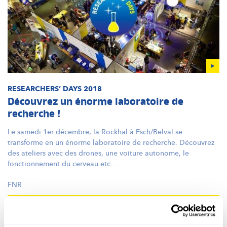
RESEARCHERS’
DAYS 2018
Découvrez un énorme laboratoire de
recherche !
Le samedi 1er décembre, la Rockhal à Esch/Belval se
transforme en un énorme laboratoire de recherche. Découvrez
des ateliers avec des drones, une voiture autonome, le
fonctionnement
du cerveau etc...
FNR