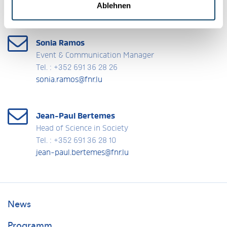
Ablehnen
Kontaktiere uns.
Sonia Ramos
Event & Communication Manager
Tel. : +352 691 36 28 26
sonia.ramos@fnr.lu
Jean-Paul Bertemes
Head of Science in Society
Tel. : +352 691 36 28 10
jean-paul.bertemes@fnr.lu
Researchersdays
News
Main
Programm