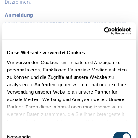
Disziplinen.
Anmeldung
Verpflichtend über
Online-Formular
. Wenn du noch
nie das Grant System Management vom FNR benutzt
hast, kannst du dir das
[Tutorial]
ansehen.
Für detaillierte Informationen zum Projektaufruf siehe:
Diese Webseite verwendet Cookies
Call Document
Wir verwenden Cookies, um Inhalte und Anzeigen zu
personalisieren, Funktionen für soziale Medien anbieten
Anmeldefrist
zu können und die Zugriffe auf unsere Website zu
Die Ausschreibung ist abgeschlossen.
analysieren. Außerdem geben wir Informationen zu Ihrer
Verwendung unserer Website an unsere Partner für
soziale Medien, Werbung und Analysen weiter. Unsere
Partner führen diese Informationen möglicherweise mit
Anmeldung geschlossen
weiteren Daten zusammen, die Sie ihnen bereitgestellt
haben oder die sie im Rahmen Ihrer Nutzung der Dienste
Anmeldung für
gesammelt haben.
Einwilligungsauswahl
Notwendig