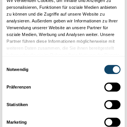
Wir verwenden Cookies, um Inhalte und Anzeigen zu
tiers.
personalisieren, Funktionen für soziale Medien anbieten
zu können und die Zugriffe auf unsere Website zu
Durée
analysieren. Außerdem geben wir Informationen zu Ihrer
maximale
Verwendung unserer Website an unsere Partner für
Nom
Fournisseur
Finalité
soziale Medien, Werbung und Analysen weiter. Unsere
de
Partner führen diese Informationen möglicherweise mit
conservati
weiteren Daten zusammen, die Sie ihnen bereitgestellt
__Secure-
YouTube
Utilisé pour suivre
180
haben oder die sie im Rahmen Ihrer Nutzung der Dienste
ROLLOUT_
l'interaction de
jours
gesammelt haben.
Einwilligungsauswahl
TOKEN
l'utilisateur avec le
Notwendig
contenu intégré.
__Secure-
YouTube
Stocke les
Session
Präferenzen
YEC
préférences de
lecture vidéo de
Statistiken
l'utilisateur pour
les vidéos YouTube
Marketing
incorporées