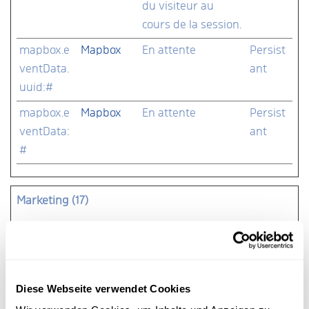
du visiteur au
cours de la session.
mapbox.e
Mapbox
En attente
Persist
ventData.
ant
uuid:#
mapbox.e
Mapbox
En attente
Persist
ventData:
ant
#
Marketing (17)
Les cookies marketing sont utilisés pour effectuer le
suivi des visiteurs au travers des sites web. Le but
est d'afficher des publicités qui sont pertinentes et
intéressantes pour l'utilisateur individuel et donc
Diese Webseite verwendet Cookies
plus précieuses pour les éditeurs et annonceurs