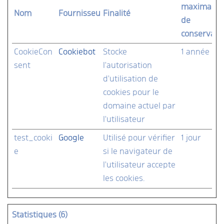
maximale
Nom
Fournisseur
Finalité
de
conservati
CookieCon
Cookiebot
Stocke
1 année
sent
l'autorisation
d'utilisation de
cookies pour le
domaine actuel par
l'utilisateur
test_cooki
Google
Utilisé pour vérifier
1 jour
e
si le navigateur de
l'utilisateur accepte
les cookies.
Statistiques (6)