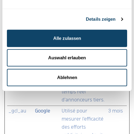
__Secure-
YouTube
Utilisé pour suivre
180
YNID
l'interaction de
jours
Details zeigen
l'utilisateur avec le
contenu intégré.
Alle zulassen
_fbp
Meta
Utilisé par
3 mois
Platforms,
Facebook pour
Auswahl erlauben
Inc.
fournir une série
de produits
publicitaires tels
Ablehnen
que les offres en
temps réel
d'annonceurs tiers.
_gcl_au
Google
Utilisé pour
3 mois
mesurer l'efficacité
des efforts