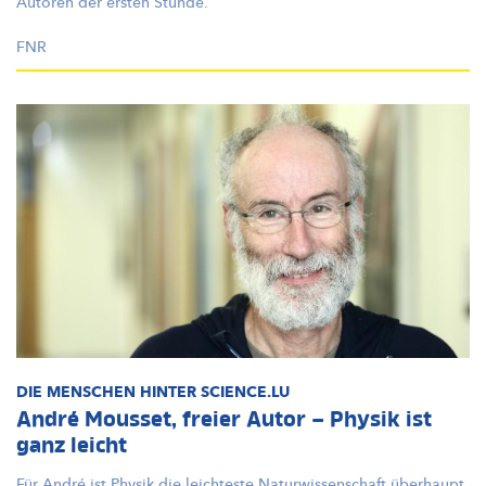
Autoren
der ersten Stunde.
FNR
DIE MENSCHEN HINTER SCIENCE.LU
André Mousset, freier Autor – Physik ist
ganz leicht
Für André ist Physik die leichteste
Naturwissenschaft
überhaupt.