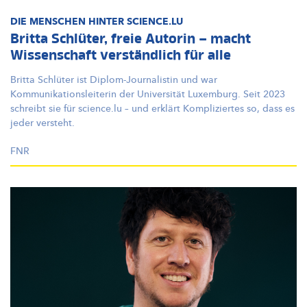
DIE MENSCHEN HINTER SCIENCE.LU
Britta Schlüter, freie Autorin – macht
Wissenschaft verständlich für alle
Britta Schlüter ist
Diplom-Journalistin
und war
Kommunikationsleiterin
der Universität Luxemburg. Seit 2023
schreibt sie für science.lu – und erklärt Kompliziertes so, dass es
jeder versteht.
FNR