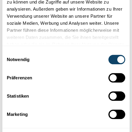
zu können und die Zugriffe auf unsere Website zu
analysieren. Außerdem geben wir Informationen zu Ihrer
Verwendung unserer Website an unsere Partner für
soziale Medien, Werbung und Analysen weiter. Unsere
Partner führen diese Informationen möglicherweise mit
weiteren Daten zusammen, die Sie ihnen bereitgestellt
haben oder die sie im Rahmen Ihrer Nutzung der Dienste
gesammelt haben.
Einwilligungsauswahl
DIE MENSCHEN HINTER SCIENCE.LU
Notwendig
Joseph Rodesch alias Mr. Science – sucht
jeden Tag "Ahaaa-Momente"
Präferenzen
Joseph ist Mr Science. Seit 2009 begeistert er für Wissenschaft
in TV, Social Media, Radio und auf Bühne. Es gibt kaum ein
Show-Experiment
was er nicht selbst ausprobiert hat.
Statistiken
FNR
Marketing