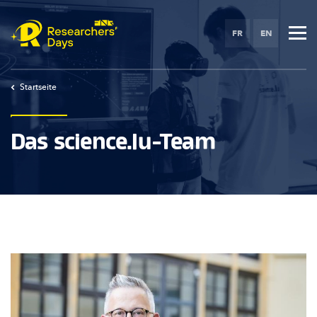
Skip
to
FR
EN
main
content
Startseite
Das science.lu-Team