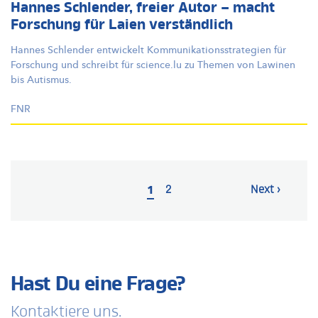
Hannes Schlender, freier Autor – macht
Forschung für Laien verständlich
Hannes Schlender entwickelt
Kommunikationsstrategien
für
Forschung und schreibt für science.lu zu Themen von Lawinen
bis Autismus.
FNR
Pagination
Current
1
Page
2
Next
Next ›
page
page
Hast Du eine Frage?
Kontaktiere uns.