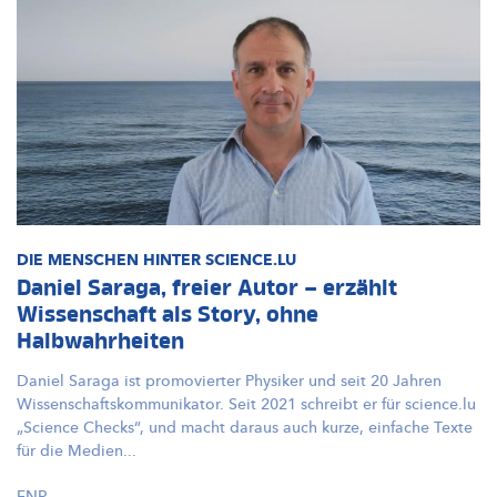
DIE MENSCHEN HINTER SCIENCE.LU
Daniel Saraga, freier Autor – erzählt
Wissenschaft als Story, ohne
Halbwahrheiten
Daniel Saraga ist promovierter Physiker und seit 20 Jahren
Wissenschaftskommunikator.
Seit 2021 schreibt er für science.lu
„Science Checks“, und macht daraus auch kurze, einfache Texte
für die Medien...
FNR