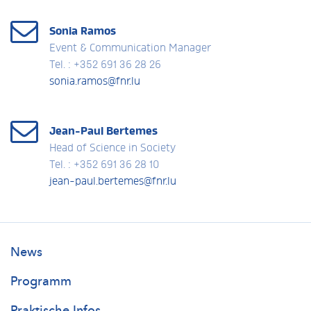
Sonia Ramos
Event & Communication Manager
Tel. : +352 691 36 28 26
sonia.ramos@fnr.lu
Jean-Paul Bertemes
Head of Science in Society
Tel. : +352 691 36 28 10
jean-paul.bertemes@fnr.lu
Researchersdays
News
Main
Programm
Praktische Infos