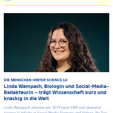
DIE MENSCHEN HINTER SCIENCE.LU
Linda Wampach, Biologin und Social-Media-
Redakteurin – trägt Wissenschaft kurz und
knackig in die Welt
Linda Wampach arbeitet seit 2019 beim FNR und übersetzt
science.lu-Inhalte
in
Social-Media-Formate
und Videos. Ihr Ziel: