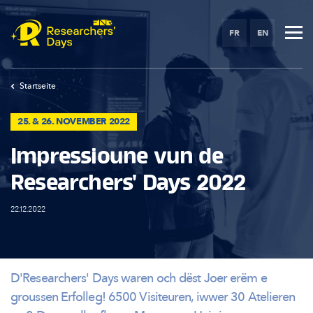
Skip
to
FR
EN
main
content
Startseite
25. & 26. NOVEMBER 2022
Impressioune vun de
Researchers' Days 2022
22.12.2022
D'Researchers'
Days waren och dëst Joer erëm e
groussen Erfolleg! 6500 Visiteuren, iwwer 30 Atelieren