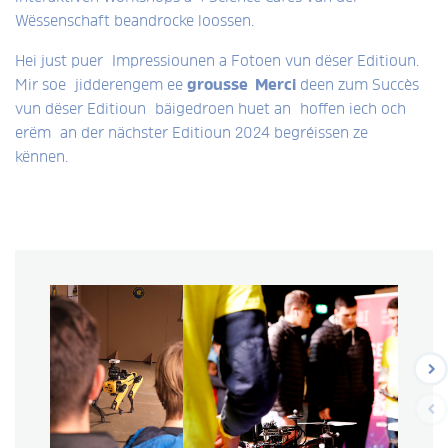
Wëssenschaft beandrocke loossen.
Hei just puer Impressiounen a Fotoen vun dëser Editioun.
Mir soe jidderengem ee
grousse Merci
deen zum Succès
vun dëser Editioun bäigedroen huet an hoffen iech och
erëm an der nächster Editioun 2024 begréissen ze
kënnen.