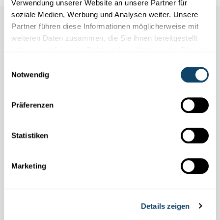
Verwendung unserer Website an unsere Partner für
soziale Medien, Werbung und Analysen weiter. Unsere
Auch in dieser Rubrik
Partner führen diese Informationen möglicherweise mit
weiteren Daten zusammen, die Sie ihnen bereitgestellt
haben oder die sie im Rahmen Ihrer Nutzung der Dienste
gesammelt haben.
Einwilligungsauswahl
Notwendig
Präferenzen
Statistiken
Marketing
30. NOVEMBER 2024
Researchers’ Days: Tauche ein in die Welt
Details zeigen
der Forschung!