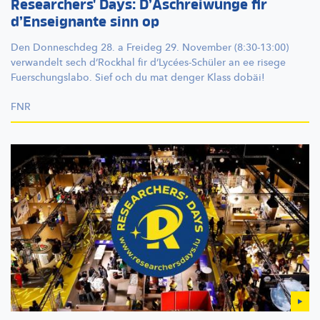
Researchers' Days: D’Aschreiwunge fir
d’Enseignante sinn op
Den Donneschdeg 28. a Freideg 29. November (8:30-13:00)
verwandelt sech d’Rockhal fir
d’Lycées-Schüler
an ee risege
Fuerschungslabo.
Sief och du mat denger Klass dobäi!
FNR