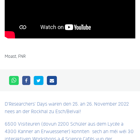
Moast, FNR
D'Researchers' Days waren den 25. an 26. November 2022
nees an der Rockhal zu Esch/Belval!
6500 Visiteuren (dovun 2200 Schüler aus dem Lycée a
4300 Kanner an Erwuessener) konnten sech an méi wéi 30
interaktiven Workshops a 4 Science Cafés vun der