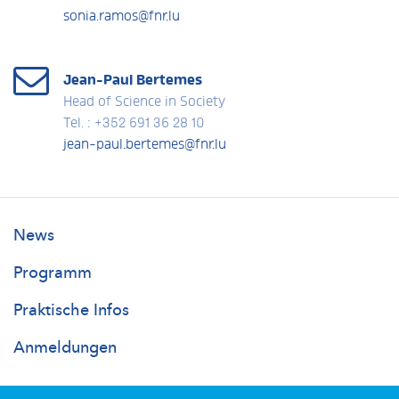
sonia.ramos@fnr.lu
Jean-Paul Bertemes
Head of Science in Society
Tel. : +352 691 36 28 10
jean-paul.bertemes@fnr.lu
Researchersdays
News
Main
Programm
Praktische Infos
Anmeldungen